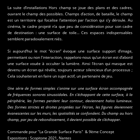
La suite d’installations Hors champ se joue des plans et des cadres,
ouvrant le champ des possibles. Champs d’action, de bataille, le champ
est un territoire qui focalise l’attention par l’action qui s’y déroule. Au
cinéma, le cadre projeté n’a que peu de considération pour son cadre
de destination : une surface de toile… Ces espaces indispensables
semblent paradoxalement niés.
Si aujourd’hui le mot “écran” évoque une surface support d’image,
permettant ou non l'interaction, rappelons-nous qu’un écran est d’abord
une surface vouée à occulter la lumière. Ainsi l’écran qui masque est
devenu un écran qui révèle, toujours acteur silencieux d’un processus ;
Cela souhaiterait en faire un sujet actif, un partenaire de jeu.
Une série de formes simples s'anime sur une surface écran accompagnée
de fréquences sonores sinusoïdales. En s'échappant de cette surface, à la
périphérie, les formes perdent leur contour, deviennent halos lumineux.
Des formes strictes et droites projetées sur l’écran, les figures deviennent
évanescentes sur les murs, les spatialités se confondent. Du champ au hors
champ, par jeu de rebondissement, il devient possible de s’échapper.
Commande pour "La Grande Surface Paris" & 9ème Concept
Expositions : Scopitone 2021, Nantes